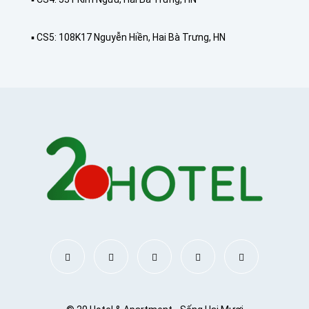
▪️ CS5: 108K17 Nguyễn Hiền, Hai Bà Trưng, HN