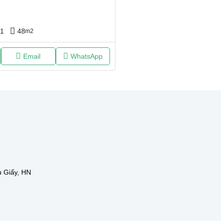
1
48
m2
Email
WhatsApp
u Giấy, HN
N