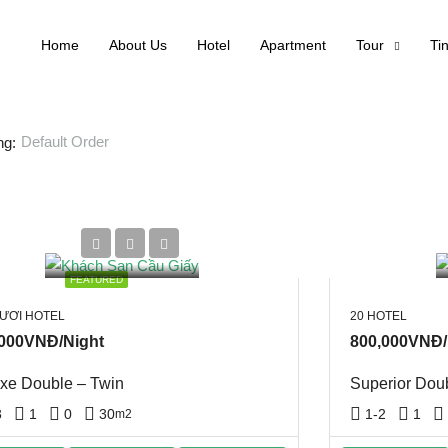
Home
About Us
Hotel
Apartment
Tour
Ti
Default Order
ng:
FEATURED
MƯƠI HOTEL
20 HOTEL
,000VNĐ/Night
800,000VNĐ/
xe Double – Twin
Superior Dou
3
1
0
30
1-2
1
m2