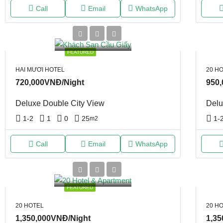
Call
Email
WhatsApp
FEATURED
HAI MƯƠI HOTEL
20 H
720,000VNĐ/Night
950
Deluxe Double City View
Delu
1-2
1
0
25
1-
m2
Call
Email
WhatsApp
FEATURED
20 HOTEL
20 H
1,350,000VNĐ/Night
1,35