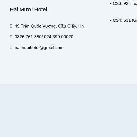
▪️ CS3: 92 T
Hai Mươi Hotel
▪️ CS4: 531 K
49 Trần Quốc Vượng, Cầu Giấy, HN
0826 761 380/ 024 399 00020
haimuoihotel@gmail.com