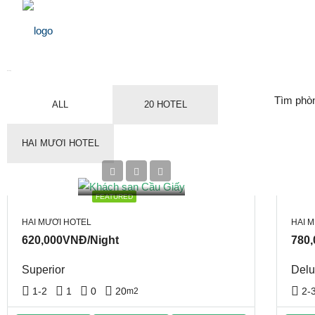
Booking
Tìm phò
ALL
20 HOTEL
HAI MƯƠI HOTEL
FEATURED
HAI MƯƠI HOTEL
HAI 
620,000VNĐ/Night
780
Superior
Delu
1-2
1
0
20
2-
m2