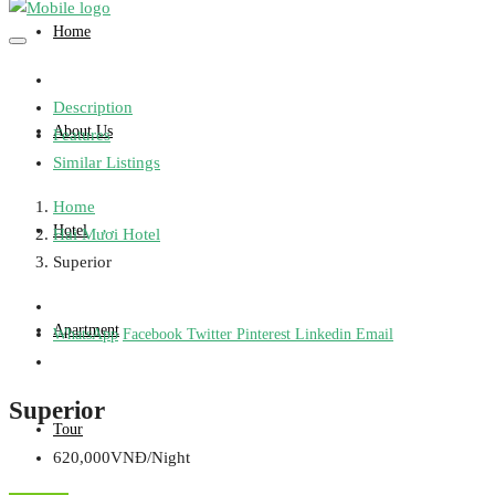
Home
Description
About Us
Features
Similar Listings
Home
Hotel
Hai Mươi Hotel
Superior
Apartment
WhatsApp
Facebook
Twitter
Pinterest
Linkedin
Email
Superior
Tour
620,000VNĐ/Night