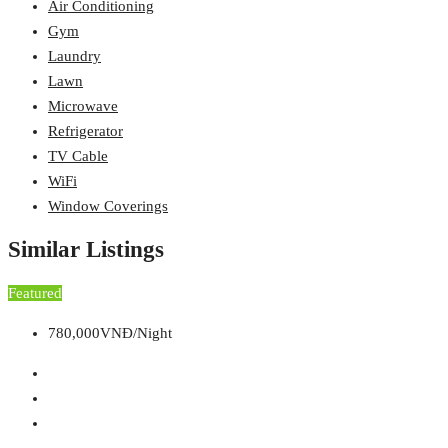
Air Conditioning
Gym
Laundry
Lawn
Microwave
Refrigerator
TV Cable
WiFi
Window Coverings
Similar Listings
Featured
780,000VNĐ/Night