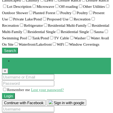
Landscaped
Laundry
Lawn
Leisure Ranch
Leisure Ranch
Lot Description
Microwave
Off-roading
Other Utilities
Outdoor Shower
Planted Forest
Poultry
Poultry
Present
Use
Private Lake/Pond
Proposed Use
Recreation
Recreation
Refrigerator
Residential Multi-Family
Residential
Multi-Family
Residential Single
Residential Single
Sauna
Swimming Pool
Tank/Pond
TV Cable
Washer
Water Avail
On Site
Waterfront/Lakefront
WiFi
Window Coverings
Search
Login
×
Remember me
Lost your password?
Login
Continue with Facebook
Sign in with google