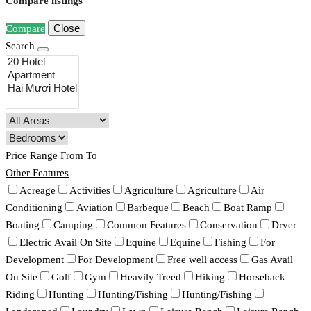
Compare listings
Close
Compare
Search
Price Range
From
To
Other Features
Acreage
Activities
Agriculture
Agriculture
Air
Conditioning
Aviation
Barbeque
Beach
Boat Ramp
Boating
Camping
Common Features
Conservation
Dryer
Electric Avail On Site
Equine
Equine
Fishing
For
Development
For Development
Free well access
Gas Avail
On Site
Golf
Gym
Heavily Treed
Hiking
Horseback
Riding
Hunting
Hunting/Fishing
Hunting/Fishing