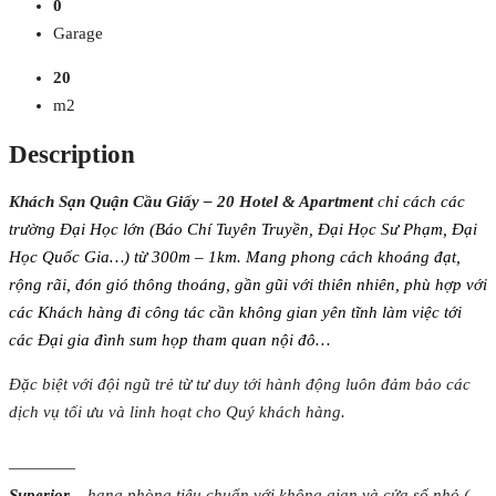
0
Garage
20
m2
Description
Khách Sạn Quận Cầu Giấy – 20 Hotel & Apartment
c
hỉ cách các
trường Đại Học lớn (Báo Chí Tuyên Truyền, Đại Học Sư Phạm, Đại
Học Quốc Gia…) từ 300m – 1km. M
ang phong cách khoáng đạt,
rộng rãi, đón gió thông thoáng, gần gũi với thiên nhiên, phù hợp với
các Khách hàng đi công tác cần không gian yên tĩnh làm việc tới
các Đại gia đình sum họp tham quan nội đô…
Đặc biệt với đội ngũ trẻ từ tư duy tới hành động luôn đảm bảo các
dịch vụ tối ưu và linh hoạt cho Quý khách hàng.
————
Superior
– hạng phòng tiêu chuẩn với không gian và cửa sổ nhỏ (