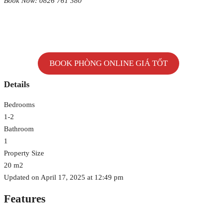
Book Now: 0826 761 380
BOOK PHÒNG ONLINE GIÁ TỐT
Details
Bedrooms
1-2
Bathroom
1
Property Size
20 m2
Updated on April 17, 2025 at 12:49 pm
Features