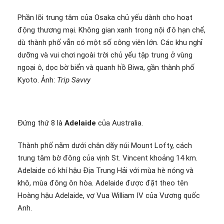
Phần lõi trung tâm của Osaka chủ yếu dành cho hoạt
động thương mại. Không gian xanh trong nội đô hạn chế,
dù thành phố vẫn có một số công viên lớn. Các khu nghỉ
dưỡng và vui chơi ngoài trời chủ yếu tập trung ở vùng
ngoại ô, dọc bờ biển và quanh hồ Biwa, gần thành phố
Kyoto. Ảnh:
Trip Savvy
Đứng thứ 8 là
Adelaide
của Australia.
Thành phố nằm dưới chân dãy núi Mount Lofty, cách
trung tâm bờ đông của vịnh St. Vincent khoảng 14 km.
Adelaide có khí hậu Địa Trung Hải với mùa hè nóng và
khô, mùa đông ôn hòa. Adelaide được đặt theo tên
Hoàng hậu Adelaide, vợ Vua William IV của Vương quốc
Anh.