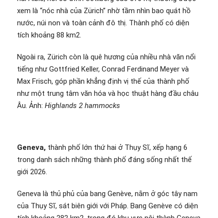
xem là “nóc nhà của Zürich” nhờ tầm nhìn bao quát hồ
nước, núi non và toàn cảnh đô thị. Thành phố có diện
tích khoảng 88 km2.
Ngoài ra, Zürich còn là quê hương của nhiều nhà văn nổi
tiếng như Gottfried Keller, Conrad Ferdinand Meyer và
Max Frisch, góp phần khẳng định vị thế của thành phố
như một trung tâm văn hóa và học thuật hàng đầu châu
Âu. Ảnh:
Highlands 2 hammocks
Geneva,
thành phố lớn thứ hai ở Thụy Sĩ, xếp hạng 6
trong danh sách những thành phố đáng sống nhất thế
giới 2026.
Geneva là thủ phủ của bang Genève, nằm ở góc tây nam
của Thụy Sĩ, sát biên giới với Pháp. Bang Genève có diện
tích khoảng 282 km2, trong đó khu vực nội thành Geneva