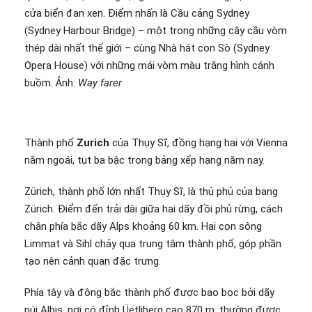
cửa biển đan xen. Điểm nhấn là Cầu cảng Sydney
(Sydney Harbour Bridge) – một trong những cây cầu vòm
thép dài nhất thế giới – cùng Nhà hát con Sò (Sydney
Opera House) với những mái vòm màu trắng hình cánh
buồm. Ảnh:
Way farer
Thành phố
Zurich
của Thụy Sĩ, đồng hạng hai với Vienna
năm ngoái, tụt ba bậc trong bảng xếp hạng năm nay.
Zürich, thành phố lớn nhất Thụy Sĩ, là thủ phủ của bang
Zürich. Điểm đến trải dài giữa hai dãy đồi phủ rừng, cách
chân phía bắc dãy Alps khoảng 60 km. Hai con sông
Limmat và Sihl chảy qua trung tâm thành phố, góp phần
tạo nên cảnh quan đặc trưng.
Phía tây và đông bắc thành phố được bao bọc bởi dãy
núi Albis, nơi có đỉnh Üetliberg cao 870 m, thường được