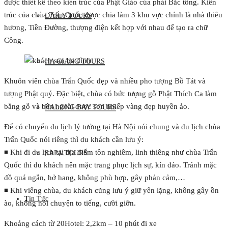
được thiết kế theo kiến trúc của Phật Giáo của phái Bắc tông. Kiến
trúc của chùa Trấn Quốc được chia làm 3 khu vực chính là nhà thiêu
DAILY TOURS
hương, Tiền Đường, thượng điện kết hợp với nhau để tạo ra chữ
Công.
HA GIANG TOURS
Khuôn viên chùa Trấn Quốc đẹp và nhiều pho tượng Bồ Tát và
tượng Phật quý. Đặc biệt, chùa có bức tượng gỗ Phật Thích Ca làm
bằng gỗ và bên ngoài được sơn nhiếp vàng đẹp huyền ảo.
HALONG BAY TOURS
Để có chuyến du lịch lý tưởng tại Hà Nội nói chung và du lịch chùa
Trấn Quốc nói riêng thì du khách cần lưu ý:
◾ Khi đi du lịch tại địa điểm tôn nghiêm, linh thiêng như chùa Trấn
SAPA TOURS
Quốc thì du khách nên mặc trang phục lịch sự, kín đáo. Tránh mặc
đồ quá ngắn, hở hang, không phù hợp, gây phản cảm,…
◾ Khi viếng chùa, du khách cũng lưu ý giữ yên lặng, không gây ồn
Tin Tức
ào, không nói chuyện to tiếng, cười giỡn.
Khoảng cách từ 20Hotel: 2,2km – 10 phút đi xe