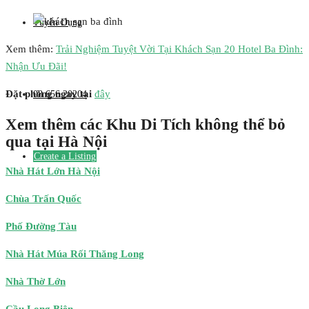
Tuyển Dụng
Xem thêm:
Trải Nghiệm Tuyệt Vời Tại Khách Sạn 20 Hotel Ba Đình:
Nhận Ưu Đãi!
Đặt phòng ngay tại
đây
08 656 20204
Xem thêm các Khu Di Tích không thể bỏ
qua tại Hà Nội
Create a Listing
Nhà Hát Lớn Hà Nội
Chùa Trấn Quốc
Phố Đường Tàu
Nhà Hát Múa Rối Thăng Long
Nhà Thờ Lớn