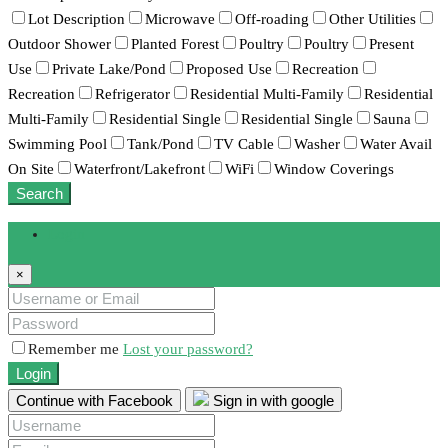
Lot Description
Microwave
Off-roading
Other Utilities
Outdoor Shower
Planted Forest
Poultry
Poultry
Present
Use
Private Lake/Pond
Proposed Use
Recreation
Recreation
Refrigerator
Residential Multi-Family
Residential
Multi-Family
Residential Single
Residential Single
Sauna
Swimming Pool
Tank/Pond
TV Cable
Washer
Water Avail
On Site
Waterfront/Lakefront
WiFi
Window Coverings
Search
Login
×
Remember me
Lost your password?
Login
Continue with Facebook
Sign in with google