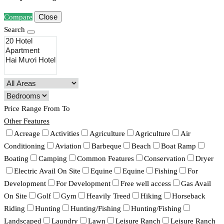
Close
Compare
Search
Price Range
From
To
Other Features
Acreage
Activities
Agriculture
Agriculture
Air
Conditioning
Aviation
Barbeque
Beach
Boat Ramp
Boating
Camping
Common Features
Conservation
Dryer
Electric Avail On Site
Equine
Equine
Fishing
For
Development
For Development
Free well access
Gas Avail
On Site
Golf
Gym
Heavily Treed
Hiking
Horseback
Riding
Hunting
Hunting/Fishing
Hunting/Fishing
Landscaped
Laundry
Lawn
Leisure Ranch
Leisure Ranch