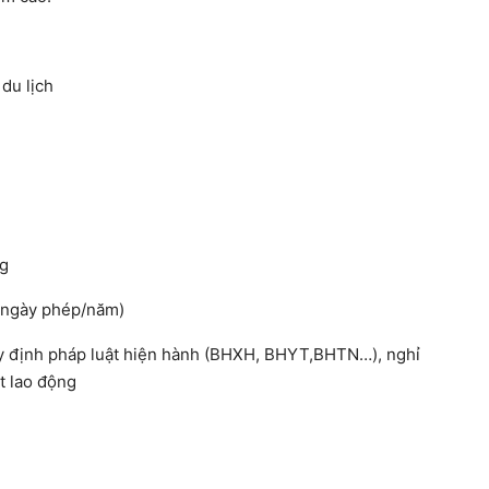
du lịch
ng
1 ngày phép/năm)
y định pháp luật hiện hành (BHXH, BHYT,BHTN…), nghỉ
t lao động