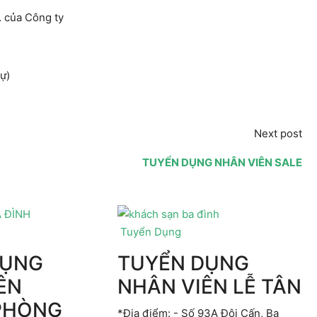
… của Công ty
ự)
Next post
TUYỂN DỤNG NHÂN VIÊN SALE
Tuyển Dụng
DỤNG
TUYỂN DỤNG
ÊN
NHÂN VIÊN LỄ TÂN
PHÒNG
*Địa điểm: - Số 93A Đội Cấn, Ba