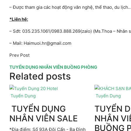
– Được tham gia các hoạt động văn nghệ, thể thao, du lịch
*Liên hệ:
– Sđt: 035.235.1061/0983.888.269(zalo) (Ms.Thoa – Nhân s
– Mail: Haimuoi.hr@gmail.com
Prev Post
TUYỂN DỤNG NHÂN VIÊN BUỒNG PHÒNG
Related posts
Tuyển Dụng
Tuyển Dụng
TUYỂN DỤNG
TUYỂN 
NHÂN VIÊN SALE
NHÂN VI
BUỒNG 
*Địa điểm: Số 93A Đội Cấn - Ba Đình