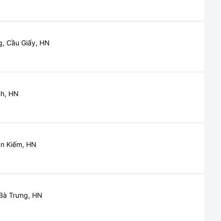
g, Cầu Giấy, HN
nh, HN
àn Kiếm, HN
 Bà Trưng, HN