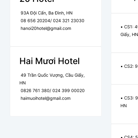
93A Đội Cấn, Ba Đình, HN
08 656 20204/ 024 321 23030
▪️ CS1: 
hanoi20hotel@gmail.com
Giấy, H
Hai Mươi Hotel
▪️ CS2: 
49 Trần Quốc Vượng, Cầu Giấy,
HN
0826 761 380/ 024 399 00020
▪️ CS3: 
haimuoihotel@gmail.com
HN
▪️ CS4: 