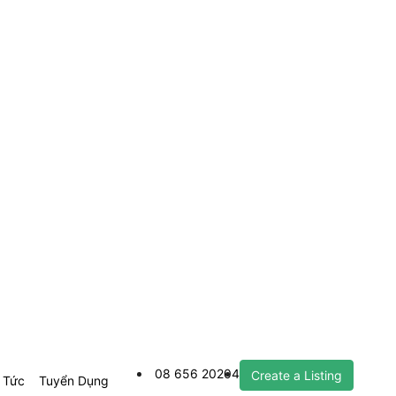
08 656 20204
Create a Listing
 Tức
Tuyển Dụng