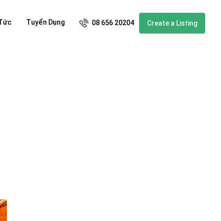
 Tức
Tuyển Dụng
08 656 20204
Create a Listing