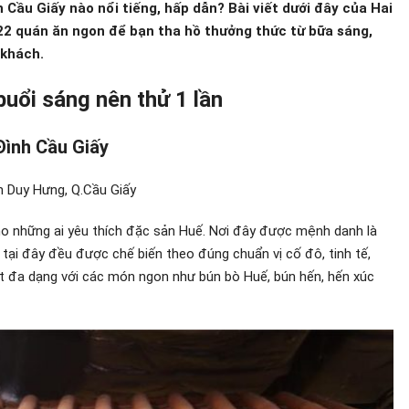
Cầu Giấy nào nổi tiếng, hấp dẫn? Bài viết dưới đây của Hai
22 quán ăn ngon để bạn tha hồ thưởng thức từ bữa sáng,
 khách.
buổi sáng nên thử 1 lần
Đình Cầu Giấy
n Duy Hưng, Q.Cầu Giấy
o những ai yêu thích đặc sản Huế. Nơi đây được mệnh danh là
ại đây đều được chế biến theo đúng chuẩn vị cố đô, tinh tế,
t đa dạng với các món ngon như bún bò Huế, bún hến, hến xúc