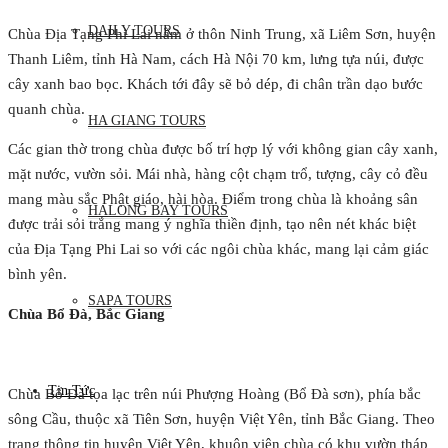
DAILY TOURS
Chùa Địa Tạng Phi Lai nằm ở thôn Ninh Trung, xã Liêm Sơn, huyện
Thanh Liêm, tỉnh Hà Nam, cách Hà Nội 70 km, lưng tựa núi, được
cây xanh bao bọc. Khách tới đây sẽ bỏ dép, đi chân trần dạo bước
quanh chùa.
HA GIANG TOURS
Các gian thờ trong chùa được bố trí hợp lý với không gian cây xanh,
mặt nước, vườn sỏi. Mái nhà, hàng cột chạm trổ, tượng, cây cỏ đều
mang màu sắc Phật giáo, hài hòa. Điểm trong chùa là khoảng sân
HALONG BAY TOURS
được trải sỏi trắng mang ý nghĩa thiền định, tạo nên nét khác biệt
của Địa Tạng Phi Lai so với các ngôi chùa khác, mang lại cảm giác
bình yên.
SAPA TOURS
Chùa Bổ Đà, Bắc Giang
Tin Tức
Chùa Bổ Đà tọa lạc trên núi Phượng Hoàng (Bổ Đà sơn), phía bắc
sông Cầu, thuộc xã Tiên Sơn, huyện Việt Yên, tỉnh Bắc Giang. Theo
trang thông tin huyện Việt Yên, khuôn viên chùa có khu vườn tháp