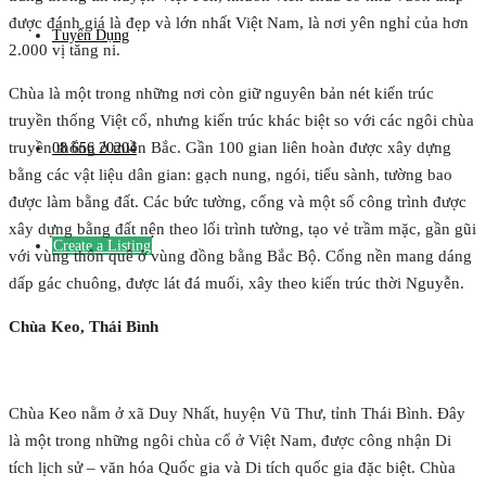
được đánh giá là đẹp và lớn nhất Việt Nam, là nơi yên nghỉ của hơn
Tuyển Dụng
2.000 vị tăng ni.
Chùa là một trong những nơi còn giữ nguyên bản nét kiến trúc
truyền thống Việt cổ, nhưng kiến trúc khác biệt so với các ngôi chùa
truyền thống ở miền Bắc. Gần 100 gian liên hoàn được xây dựng
08 656 20204
bằng các vật liệu dân gian: gạch nung, ngói, tiểu sành, tường bao
được làm bằng đất. Các bức tường, cổng và một số công trình được
xây dựng bằng đất nện theo lối trình tường, tạo vẻ trầm mặc, gần gũi
Create a Listing
với vùng thôn quê ở vùng đồng bằng Bắc Bộ. Cổng nền mang dáng
dấp gác chuông, được lát đá muối, xây theo kiến trúc thời Nguyễn.
Chùa Keo, Thái Bình
Chùa Keo nằm ở xã Duy Nhất, huyện Vũ Thư, tỉnh Thái Bình. Đây
là một trong những ngôi chùa cổ ở Việt Nam, được công nhận Di
tích lịch sử – văn hóa Quốc gia và Di tích quốc gia đặc biệt. Chùa