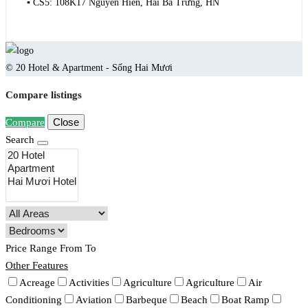
▪️ CS5: 108K17 Nguyễn Hiền, Hai Bà Trưng, HN
© 20 Hotel & Apartment - Sống Hai Mươi
Compare listings
Close
Compare
Search
Price Range
From
To
Other Features
Acreage
Activities
Agriculture
Agriculture
Air
Conditioning
Aviation
Barbeque
Beach
Boat Ramp