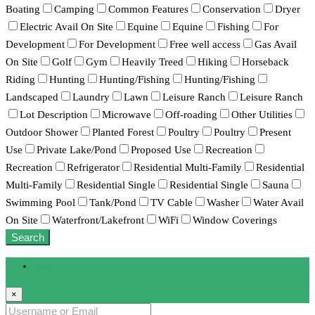
Boating
Camping
Common Features
Conservation
Dryer
Electric Avail On Site
Equine
Equine
Fishing
For
Development
For Development
Free well access
Gas Avail
On Site
Golf
Gym
Heavily Treed
Hiking
Horseback
Riding
Hunting
Hunting/Fishing
Hunting/Fishing
Landscaped
Laundry
Lawn
Leisure Ranch
Leisure Ranch
Lot Description
Microwave
Off-roading
Other Utilities
Outdoor Shower
Planted Forest
Poultry
Poultry
Present
Use
Private Lake/Pond
Proposed Use
Recreation
Recreation
Refrigerator
Residential Multi-Family
Residential
Multi-Family
Residential Single
Residential Single
Sauna
Swimming Pool
Tank/Pond
TV Cable
Washer
Water Avail
On Site
Waterfront/Lakefront
WiFi
Window Coverings
Search
Login
×