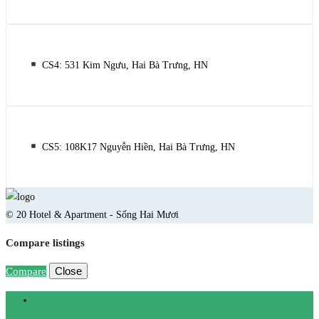
CS4: 531 Kim Ngưu, Hai Bà Trưng, HN
CS5: 108K17 Nguyễn Hiền, Hai Bà Trưng, HN
© 20 Hotel & Apartment - Sống Hai Mươi
Compare listings
Close
Compare
Login