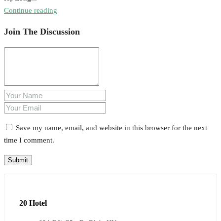
Continue reading
Join The Discussion
Save my name, email, and website in this browser for the next
time I comment.
20 Hotel