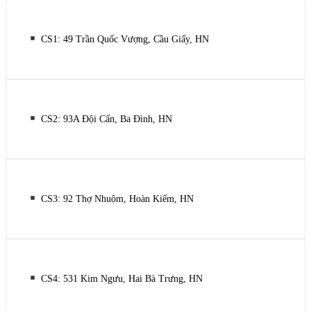
CS1: 49 Trần Quốc Vượng, Cầu Giấy, HN
CS2: 93A Đội Cấn, Ba Đình, HN
CS3: 92 Thợ Nhuộm, Hoàn Kiếm, HN
CS4: 531 Kim Ngưu, Hai Bà Trưng, HN