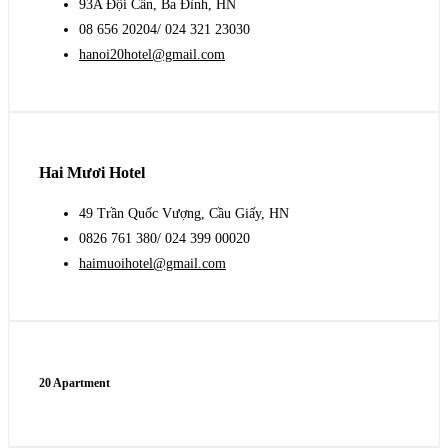
93A Đội Cấn, Ba Đình, HN
08 656 20204/ 024 321 23030
hanoi20hotel@gmail.com
Hai Mươi Hotel
49 Trần Quốc Vượng, Cầu Giấy, HN
0826 761 380/ 024 399 00020
haimuoihotel@gmail.com
20 Apartment