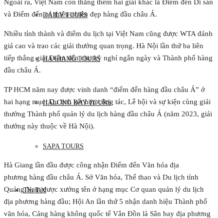
Ngoài ra, Việt Nam còn thắng thêm hai giải khác là Điểm đến Di sản
và Điểm đến có thiên nhiên đẹp hàng đầu châu Á.
DAILY TOURS
Nhiều tỉnh thành và điểm du lịch tại Việt Nam cũng được WTA đánh
giá cao và trao các giải thưởng quan trọng. Hà Nội lần thứ ba liên
tiếp thắng giải Điểm đến cho kỳ nghỉ ngắn ngày và Thành phố hàng
HA GIANG TOURS
đầu châu Á.
TP HCM năm nay được vinh danh “điểm đến hàng đầu châu Á” ở
hai hạng mục: Du lịch kết hợp công tác, Lễ hội và sự kiện
cùng giải
HALONG BAY TOURS
thưởng Thành phố quản lý du lịch hàng đầu châu Á (năm 2023, giải
thưởng này thuộc về Hà Nội).
SAPA TOURS
Hà Giang lần đầu được công nhận Điểm đến Văn hóa địa
phương
hàng đầu châu Á. Sở Văn hóa, Thể thao và Du lịch tỉnh
Quảng Nam được xướng tên ở hạng mục Cơ quan quản lý du lịch
Tin Tức
địa phương hàng đầu;
Hội An lần thứ 5 nhận danh hiệu Thành phố
văn hóa, Cảng hàng không quốc tế
Vân Đồn là Sân bay địa phương