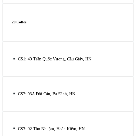
20 Coffee
CS1: 49 Trần Quốc Vượng, Cầu Giấy, HN
CS2: 93A Đội Cấn, Ba Đình, HN
CS3: 92 Thợ Nhuộm, Hoàn Kiếm, HN