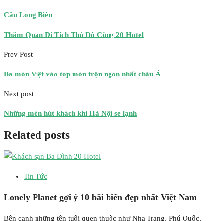
Cầu Long Biên
Thăm Quan Di Tích Thủ Đô Cùng 20 Hotel
Prev Post
Ba món Việt vào top món trộn ngon nhất châu Á
Next post
Những món hút khách khi Hà Nội se lạnh
Related posts
Tin Tức
Lonely Planet gợi ý 10 bãi biển đẹp nhất Việt Nam
Bên cạnh những tên tuổi quen thuộc như Nha Trang, Phú Quốc,