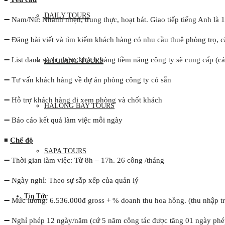
DAILY TOURS
➖ Nam/Nữ: Nhanh nhẹn, trung thực, hoạt bát. Giao tiếp tiếng Anh là 1 
➖ Đăng bài viết và tìm kiếm khách hàng có nhu cầu thuê phòng trọ, că
➖ List danh sách nhóm khách hàng tiềm năng công ty sẽ cung cấp (c
HA GIANG TOURS
➖ Tư vấn khách hàng về dự án phòng công ty có sẵn
➖ Hỗ trợ khách hàng đi xem phòng và chốt khách
HALONG BAY TOURS
➖ Báo cáo kết quả làm việc mỗi ngày
◾
Chế độ
SAPA TOURS
➖ Thời gian làm việc: Từ 8h – 17h. 26 công /tháng
➖ Ngày nghỉ: Theo sự sắp xếp của quản lý
Tin Tức
➖ Mức lương: 6.536.000đ gross + % doanh thu hoa hồng. (thu nhập tr
➖ Nghỉ phép 12 ngày/năm (cứ 5 năm công tác được tăng 01 ngày ph