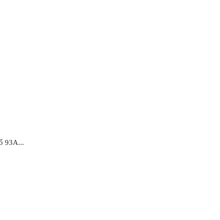
ố 93A...