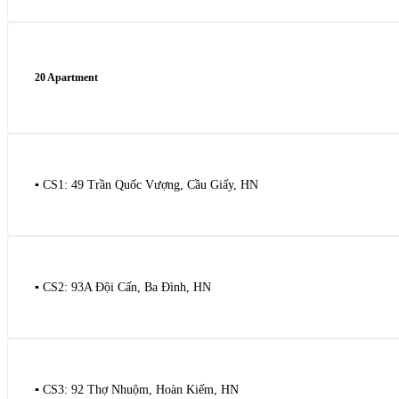
20 Apartment
▪️ CS1: 49 Trần Quốc Vượng, Cầu Giấy, HN
▪️ CS2: 93A Đội Cấn, Ba Đình, HN
▪️ CS3: 92 Thợ Nhuộm, Hoàn Kiếm, HN