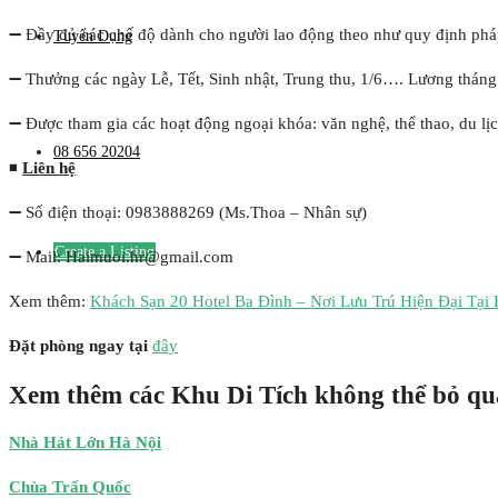
➖ Đầy đủ các chế độ dành cho người lao động theo như quy định ph
Tuyển Dụng
➖ Thưởng các ngày Lễ, Tết, Sinh nhật, Trung thu, 1/6…. Lương tháng
➖ Được tham gia các hoạt động ngoại khóa: văn nghệ, thể thao, du lị
08 656 20204
◾
Liên hệ
➖ Số điện thoại: 0983888269 (Ms.Thoa – Nhân sự)
Create a Listing
➖ Mail: Haimuoi.hr@gmail.com
Xem thêm:
Khách Sạn 20 Hotel Ba Đình – Nơi Lưu Trú Hiện Đại Tại
Đặt phòng ngay tại
đây
Xem thêm các Khu Di Tích không thể bỏ qu
Nhà Hát Lớn Hà Nội
Chùa Trấn Quốc