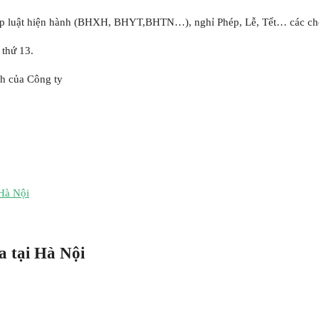
áp luật hiện hành (BHXH, BHYT,BHTN…), nghỉ Phép, Lễ, Tết… các chế 
 thứ 13.
ch của Công ty
 Hà Nội
a tại Hà Nội