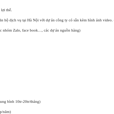
lợi thế.
n hộ dịch vụ tại Hà Nội với dự án công ty có sẵn kèm hình ảnh video. 
ác nhóm Zalo, face book…, các dự án nguồn hàng)
ung bình 10tr-20tr/tháng)
ép/năm)