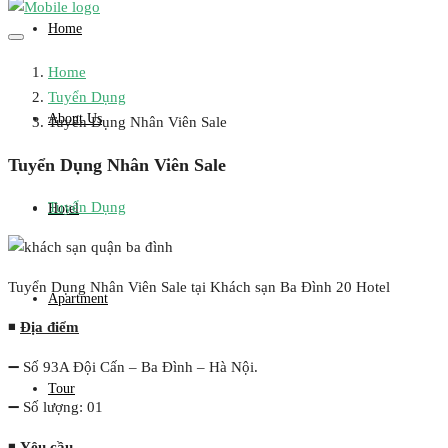
Home
Home
Tuyển Dụng
About Us
Tuyển Dụng Nhân Viên Sale
Tuyển Dụng Nhân Viên Sale
Tuyển Dụng
Hotel
Tuyển Dụng Nhân Viên Sale tại Khách sạn Ba Đình 20 Hotel
Apartment
◾
Địa điểm
➖ Số 93A Đội Cấn – Ba Đình – Hà Nội.
Tour
➖ Số lượng: 01
◾
Yêu cầu