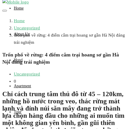
Home
Home
Uncategorized
About Us
Trốn phố về rừng: 4 điểm cắm trại hoang sơ gần Hà Nội đáng
trải nghiệm
Trốn phố về rừng: 4 điểm cắm trại hoang sơ gần Hà
Hotel
Nội đáng trải nghiệm
Uncategorized
0
Apartment
Chỉ cách trung tâm thủ đô từ 45 – 120km,
những hồ nước trong veo, thác rừng mát
lạnh và đỉnh núi săn mây đang trở thành
Tour
lựa chọn hàng đầu cho những ai muốn tìm
một không gian yên bình, gần gũi thiên