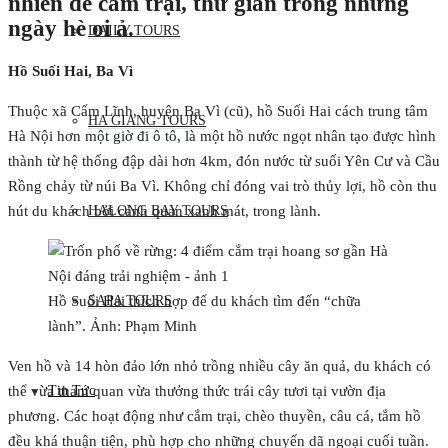
nhiên để cắm trại, thư giãn trong những
ngày hè oi ả.
DAILY TOURS
Hồ Suối Hai, Ba Vì
Thuộc xã Cẩm Lĩnh, huyện Ba Vì (cũ), hồ Suối Hai cách trung tâm
HA GIANG TOURS
Hà Nội hơn một giờ đi ô tô, là một hồ nước ngọt nhân tạo được hình
thành từ hệ thống đập dài hơn 4km, đón nước từ suối Yên Cư và Cầu
Rồng chảy từ núi Ba Vì. Không chỉ đóng vai trò thủy lợi, hồ còn thu
HALONG BAY TOURS
hút du khách bởi cảnh quan xanh mát, trong lành.
SAPA TOURS
Hồ Suối Hai thích hợp để du khách tìm đến “chữa
lành”. Ảnh: Phạm Minh
Ven hồ và 14 hòn đảo lớn nhỏ trồng nhiều cây ăn quả, du khách có
Tin Tức
thể vừa tham quan vừa thưởng thức trái cây tươi tại vườn địa
phương. Các hoạt động như cắm trại, chèo thuyền, câu cá, tắm hồ
đều khá thuận tiện, phù hợp cho những chuyến dã ngoại cuối tuần.