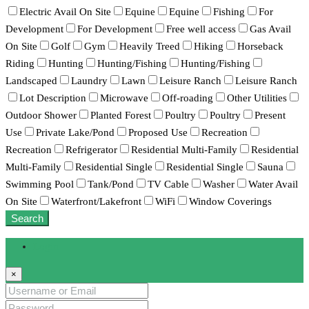
Electric Avail On Site
Equine
Equine
Fishing
For
Development
For Development
Free well access
Gas Avail
On Site
Golf
Gym
Heavily Treed
Hiking
Horseback
Riding
Hunting
Hunting/Fishing
Hunting/Fishing
Landscaped
Laundry
Lawn
Leisure Ranch
Leisure Ranch
Lot Description
Microwave
Off-roading
Other Utilities
Outdoor Shower
Planted Forest
Poultry
Poultry
Present
Use
Private Lake/Pond
Proposed Use
Recreation
Recreation
Refrigerator
Residential Multi-Family
Residential
Multi-Family
Residential Single
Residential Single
Sauna
Swimming Pool
Tank/Pond
TV Cable
Washer
Water Avail
On Site
Waterfront/Lakefront
WiFi
Window Coverings
Search
Login
×