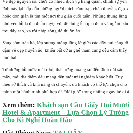
Vẻ đẹp nguyên sơ, chưa có nhiều dịch vụ hàng quán, chính sự yên
tĩnh này lại hấp dẫn những người thích cắm trại, chèo thuyền, đạp xe
hoặc đơn giản là tìm một nơi thư giãn cuối tuần. Những thung lũng
nhỏ ven hồ là địa điểm tuyệt vời để dựng lều qua đêm và ngắm bầu
trời đầy sao, xa rời nhịp sống đô thị ồn ào.
Sáng sớm trên hồ, lớp sương mỏng lững lờ giữa các dãy núi càng tô
đậm vẻ đẹp huyền ảo, khiến bất cứ ai ghé thăm cũng đều cảm thấy
thư thái.
Từ những hồ nước mát rượi, thác rừng hoang sơ đến đỉnh núi săn
mây, mỗi địa điểm đều mang đến một trải nghiệm khác biệt. Tùy
theo sở thích và khả năng di chuyển, du khách có thể lựa chọn cho
mình một hành trình phù hợp để “đổi gió” trong những ngày hè oi ả.
Xem thêm:
Khách sạn Cầu Giấy Hai Mươi
Hotel & Apartment – Lựa Chọn Lý Tưởng
Cho Kì Nghỉ Hoàn Hảo
Đặt Phòng Ngay
TẠI ĐÂY