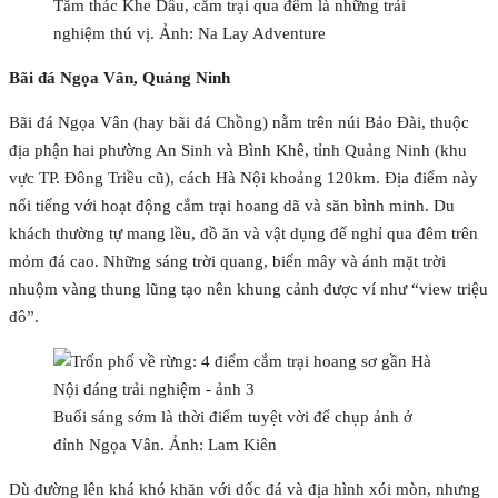
Tắm thác Khe Dầu, cắm trại qua đêm là những trải
nghiệm thú vị. Ảnh: Na Lay Adventure
Bãi đá Ngọa Vân, Quảng Ninh
Bãi đá Ngọa Vân (hay bãi đá Chồng) nằm trên núi Bảo Đài, thuộc
địa phận hai phường An Sinh và Bình Khê, tỉnh Quảng Ninh (khu
vực TP. Đông Triều cũ), cách Hà Nội khoảng 120km. Địa điểm này
nổi tiếng với hoạt động cắm trại hoang dã và săn bình minh. Du
khách thường tự mang lều, đồ ăn và vật dụng để nghỉ qua đêm trên
mỏm đá cao. Những sáng trời quang, biển mây và ánh mặt trời
nhuộm vàng thung lũng tạo nên khung cảnh được ví như “view triệu
đô”.
Buổi sáng sớm là thời điểm tuyệt vời để chụp ảnh ở
đỉnh Ngọa Vân. Ảnh: Lam Kiên
Dù đường lên khá khó khăn với dốc đá và địa hình xói mòn, nhưng