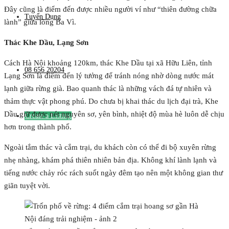
Đây cũng là điểm đến được nhiều người ví như “thiên đường chữa
Tuyển Dụng
lành” giữa lòng Ba Vì.
Thác Khe Dầu, Lạng Sơn
Cách Hà Nội khoảng 120km, thác Khe Dầu tại xã Hữu Liên, tỉnh
08 656 20204
Lạng Sơn là điểm đến lý tưởng để tránh nóng nhờ dòng nước mát
lạnh giữa rừng già. Bao quanh thác là những vách đá tự nhiên và
thảm thực vật phong phú. Do chưa bị khai thác du lịch đại trà, Khe
Dầu giữ được nét nguyên sơ, yên bình, nhiệt độ mùa hè luôn dễ chịu
Create a Listing
hơn trong thành phố.
Ngoài tắm thác và cắm trại, du khách còn có thể đi bộ xuyên rừng
nhẹ nhàng, khám phá thiên nhiên bản địa. Không khí lành lạnh và
tiếng nước chảy róc rách suốt ngày đêm tạo nên một không gian thư
giãn tuyệt vời.