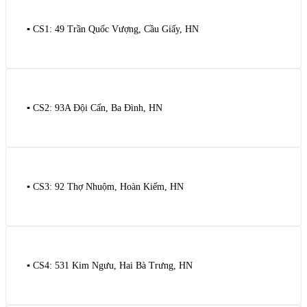
▪️ CS1: 49 Trần Quốc Vượng, Cầu Giấy, HN
▪️ CS2: 93A Đội Cấn, Ba Đình, HN
▪️ CS3: 92 Thợ Nhuộm, Hoàn Kiếm, HN
▪️ CS4: 531 Kim Ngưu, Hai Bà Trưng, HN