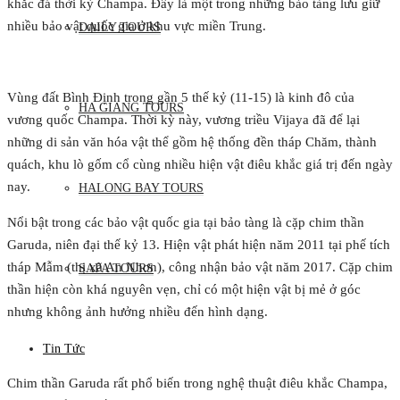
khắc đá thời kỳ Champa. Đây là một trong những bảo tàng lưu giữ
nhiều bảo vật quốc gia ở khu vực miền Trung.
DAILY TOURS
Vùng đất Bình Định trong gần 5 thế kỷ (11-15) là kinh đô của
HA GIANG TOURS
vương quốc Champa. Thời kỳ này, vương triều Vijaya đã để lại
những di sản văn hóa vật thể gồm hệ thống đền tháp Chăm, thành
quách, khu lò gốm cổ cùng nhiều hiện vật điêu khắc giá trị đến ngày
nay.
HALONG BAY TOURS
Nổi bật trong các bảo vật quốc gia tại bảo tàng là cặp chim thần
Garuda, niên đại thế kỷ 13. Hiện vật phát hiện năm 2011 tại phế tích
tháp Mẫm (thị xã An Nhơn), công nhận bảo vật năm 2017. Cặp chim
SAPA TOURS
thần hiện còn khá nguyên vẹn, chỉ có một hiện vật bị mẻ ở góc
nhưng không ảnh hưởng nhiều đến hình dạng.
Tin Tức
Chim thần Garuda rất phổ biến trong nghệ thuật điêu khắc Champa,