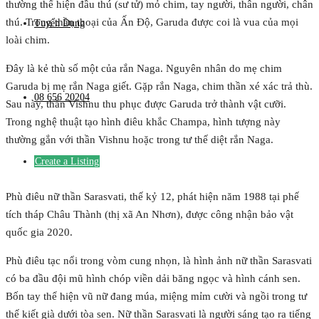
thường thể hiện đầu thú (sư tử) mỏ chim, tay người, thân người, chân
thú. Trong thần thoại của Ấn Độ, Garuda được coi là vua của mọi
Tuyển Dụng
loài chim.
Đây là kẻ thù số một của rắn Naga. Nguyên nhân do mẹ chim
Garuda bị mẹ rắn Naga giết. Gặp rắn Naga, chim thần xé xác trả thù.
08 656 20204
Sau này, thần Vishnu thu phục được Garuda trở thành vật cưỡi.
Trong nghệ thuật tạo hình điêu khắc Champa, hình tượng này
thường gắn với thần Vishnu hoặc trong tư thế diệt rắn Naga.
Create a Listing
Phù điêu nữ thần Sarasvati, thế kỷ 12, phát hiện năm 1988 tại phế
tích tháp Châu Thành (thị xã An Nhơn), được công nhận bảo vật
quốc gia 2020.
Phù điêu tạc nổi trong vòm cung nhọn, là hình ảnh nữ thần Sarasvati
có ba đầu đội mũ hình chóp viền dải băng ngọc và hình cánh sen.
Bốn tay thể hiện vũ nữ đang múa, miệng mỉm cười và ngồi trong tư
thế kiết già dưới tòa sen. Nữ thần Sarasvati là người sáng tạo ra tiếng