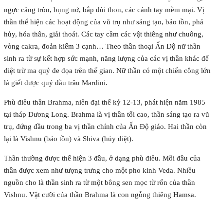
ngực căng tròn, bụng nở, bắp đùi thon, các cánh tay mềm mại. Vị
thần thể hiện các hoạt động của vũ trụ như sáng tạo, bảo tồn, phá
hủy, hóa thân, giải thoát. Các tay cầm các vật thiêng như chuông,
vòng cakra, đoản kiếm 3 cạnh… Theo thần thoại Ấn Độ nữ thần
sinh ra từ sự kết hợp sức mạnh, năng lượng của các vị thần khác để
diệt trừ ma quỷ đe dọa trên thế gian. Nữ thần có một chiến công lớn
là giết được quỷ đầu trâu Mardini.
Phù điêu thần Brahma, niên đại thế kỷ 12-13, phát hiện năm 1985
tại tháp Dương Long. Brahma là vị thần tối cao, thần sáng tạo ra vũ
trụ, đứng đầu trong ba vị thần chính của Ấn Độ giáo. Hai thần còn
lại là Vishnu (bảo tồn) và Shiva (hủy diệt).
Thần thường được thể hiện 3 đầu, ở dạng phù điêu. Mỗi đầu của
thần được xem như tượng trưng cho một pho kinh Veda. Nhiều
nguồn cho là thần sinh ra từ một bông sen mọc từ rốn của thần
Vishnu. Vật cưỡi của thần Brahma là con ngỗng thiêng Hamsa.