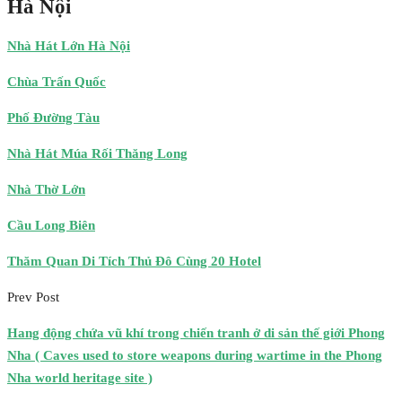
Hà Nội
Nhà Hát Lớn Hà Nội
Chùa Trấn Quốc
Phố Đường Tàu
Nhà Hát Múa Rối Thăng Long
Nhà Thờ Lớn
Cầu Long Biên
Thăm Quan Di Tích Thủ Đô Cùng 20 Hotel
Prev Post
Hang động chứa vũ khí trong chiến tranh ở di sản thế giới Phong
Nha ( Caves used to store weapons during wartime in the Phong
Nha world heritage site )