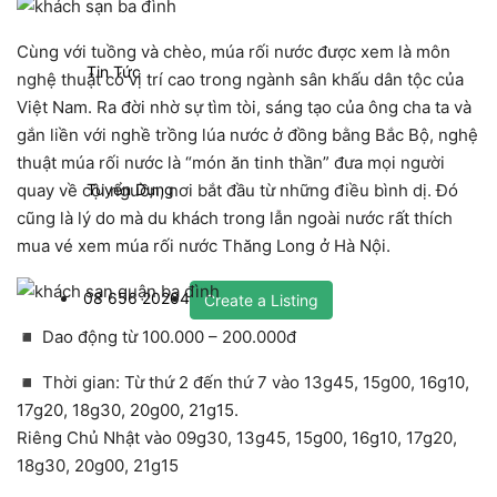
Cùng với tuồng và chèo, múa rối nước được xem là môn
Tin Tức
nghệ thuật có vị trí cao trong ngành sân khấu dân tộc của
Việt Nam. Ra đời nhờ sự tìm tòi, sáng tạo của ông cha ta và
gắn liền với nghề trồng lúa nước ở đồng bằng Bắc Bộ, nghệ
thuật múa rối nước là “món ăn tinh thần” đưa mọi người
Tuyển Dụng
quay về cội nguồn, nơi bắt đầu từ những điều bình dị. Đó
cũng là lý do mà du khách trong lẫn ngoài nước rất thích
mua vé xem múa rối nước Thăng Long ở Hà Nội.
08 656 20204
Create a Listing
◾ Dao động từ 100.000 – 200.000đ
◾ Thời gian: Từ thứ 2 đến thứ 7 vào 13g45, 15g00, 16g10,
17g20, 18g30, 20g00, 21g15.
Riêng Chủ Nhật vào 09g30, 13g45, 15g00, 16g10, 17g20,
18g30, 20g00, 21g15