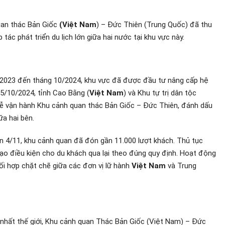
uan thác Bản Giốc
(Việt Nam
) – Đức Thiên (Trung Quốc) đã thu
tác phát triển du lịch lớn giữa hai nước tại khu vực này.
/2023 đến tháng 10/2024, khu vực đã được đầu tư nâng cấp hệ
15/10/2024, tỉnh Cao Bằng (
Việt Nam
) và Khu tự trị dân tộc
ễ vận hành Khu cảnh quan thác Bản Giốc – Đức Thiên, đánh dấu
ữa hai bên.
n 4/11, khu cảnh quan đã đón gần 11.000 lượt khách. Thủ tục
ạo điều kiện cho du khách qua lại theo đúng quy định. Hoạt động
hối hợp chặt chẽ giữa các đơn vị lữ hành
Việt Nam
và Trung
nhất thế giới, Khu cảnh quan Thác Bản Giốc (Việt Nam) – Đức