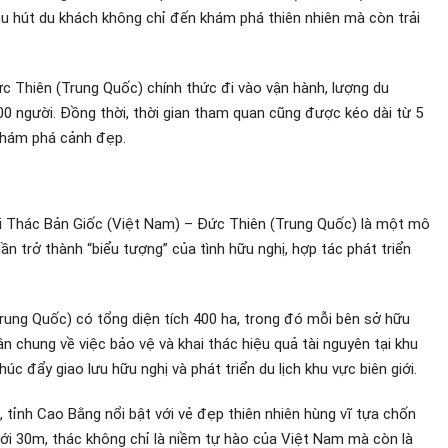
u hút du khách không chỉ đến khám phá thiên nhiên mà còn trải
ức Thiên (Trung Quốc) chính thức đi vào vận hành, lượng du
00 người. Đồng thời, thời gian tham quan cũng được kéo dài từ 5
 khám phá cảnh đẹp.
tại Thác Bản Giốc (Việt Nam) – Đức Thiên (Trung Quốc) là một mô
dần trở thành “biểu tượng” của tình hữu nghị, hợp tác phát triển
ung Quốc) có tổng diện tích 400 ha, trong đó mỗi bên sở hữu
ận chung về việc bảo vệ và khai thác hiệu quả tài nguyên tại khu
úc đẩy giao lưu hữu nghị và phát triển du lịch khu vực biên giới.
tỉnh Cao Bằng nổi bật với vẻ đẹp thiên nhiên hùng vĩ tựa chốn
tới 30m, thác không chỉ là niềm tự hào của Việt Nam mà còn là