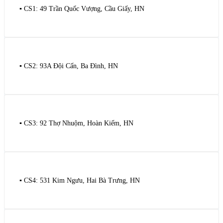
▪️ CS1: 49 Trần Quốc Vượng, Cầu Giấy, HN
▪️ CS2: 93A Đội Cấn, Ba Đình, HN
▪️ CS3: 92 Thợ Nhuộm, Hoàn Kiếm, HN
▪️ CS4: 531 Kim Ngưu, Hai Bà Trưng, HN