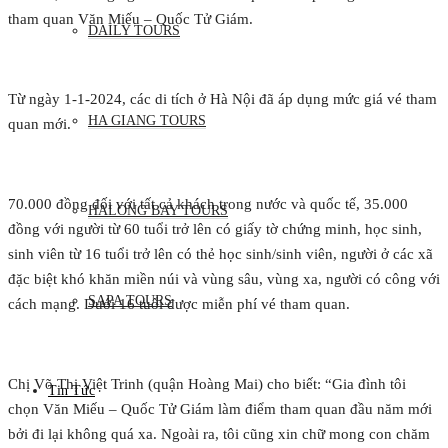
tham quan Văn Miếu – Quốc Tử Giám.
DAILY TOURS
Từ ngày 1-1-2024, các di tích ở Hà Nội đã áp dụng mức giá vé tham
HA GIANG TOURS
quan mới.
70.000 đồng đối với tất cả khách trong nước và quốc tế, 35.000
HALONG BAY TOURS
đồng với người từ 60 tuổi trở lên có giấy tờ chứng minh, học sinh,
sinh viên từ 16 tuổi trở lên có thẻ học sinh/sinh viên, người ở các xã
đặc biệt khó khăn miền núi và vùng sâu, vùng xa, người có công với
SAPA TOURS
cách mạng. Dưới 16 tuổi được miễn phí vé tham quan.
Chị Võ Thị Việt Trinh (quận Hoàng Mai) cho biết: “Gia đình tôi
Tin Tức
chọn Văn Miếu – Quốc Tử Giám làm điểm tham quan đầu năm mới
bởi đi lại không quá xa. Ngoài ra, tôi cũng xin chữ mong con chăm