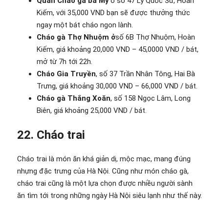
Quán Cháo gà bà Mỹ
ở số 47 Lý Quốc Sư, Hoàn
Kiếm, với 35,000 VND bạn sẽ được thưởng thức
ngay một bát cháo ngon lành.
Cháo gà Thợ Nhuộm ở
số 6B Thợ Nhuộm, Hoàn
Kiếm, giá khoảng 20,000 VND – 45,0000 VND / bát,
mở từ 7h tới 22h.
Cháo Gia Truyền
, số 37 Trần Nhân Tông, Hai Bà
Trưng, giá khoảng 30,000 VND – 66,000 VND / bát.
Cháo gà Thắng Xoăn
, số 158 Ngọc Lâm, Long
Biên, giá khoảng 25,000 VND / bát.
22. Cháo trai
Cháo trai là món ăn khá giản dị, mộc mạc, mang đúng
nhựng đặc trưng của Hà Nội. Cũng như món cháo gà,
cháo trai cũng là một lựa chọn được nhiều người sành
ăn tìm tới trong những ngày Hà Nội siêu lạnh như thế này.