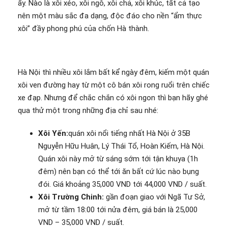
ấy. Nào là xôi xéo, xôi ngô, xôi chả, xôi khúc, tất cả tạo
nên một màu sắc đa dạng, độc đáo cho nền “ẩm thực
xôi” đầy phong phú của chốn Hà thành.
Hà Nội thì nhiều xôi lắm bất kể ngày đêm, kiếm một quán
xôi ven đường hay từ một cô bán xôi rong ruổi trên chiếc
xe đạp. Nhưng để chắc chắn có xôi ngon thì bạn hãy ghé
qua thử một trong những địa chỉ sau nhé:
Xôi Yến:
quán xôi nổi tiếng nhất Hà Nội ở 35B
Nguyễn Hữu Huân, Lý Thái Tổ, Hoàn Kiếm, Hà Nội.
Quán xôi này mở từ sáng sớm tới tận khuya (1h
đêm) nên bạn có thể tới ăn bất cứ lúc nào bụng
đói. Giá khoảng 35,000 VND tới 44,000 VND / suất.
Xôi Trường Chinh:
gần đoạn giao với Ngã Tư Sở,
mở từ tầm 18:00 tới nửa đêm, giá bán là 25,000
VND – 35,000 VND / suất.