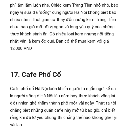
phí lắm lắm luôn nhé. Chiếc kem Tràng Tiền nhỏ nhỏ, béo
ngậy vị sữa đã “sống” cùng người Hà Nội không biết bao
nhiêu năm. Thời gian có thay đổi nhưng kem Tràng Tiền
chưa bao giờ mất đi vị ngon và lòng yêu quý của những
thực khách sành ăn. Có nhiều loại kem nhưng nổi tiếng
nhất vẫn là kem ốc quế. Bạn có thể mua kem với giá
12,000 VND.
17. Cafe Phố Cổ
Cafe phố cổ Hà Nội luôn khiến người ta ngẩn ngơ, kể cả
là người sống ở Hà Nội lâu năm hay thực khách vãng lai
đột nhiên ghé thăm thành phố một vài ngày. Thật ra tôi
chẳng biết những quán cafe này mở từ bao giờ, chỉ biết
rằng khi đã lỡ yêu chúng thì chẳng thể nào không ghé lại
vài lần.