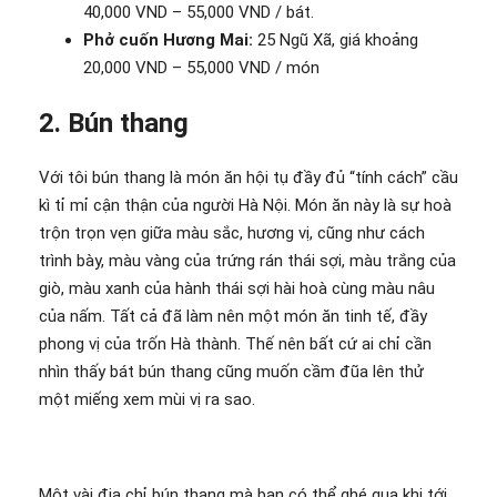
40,000 VND – 55,000 VND / bát.
Phở cuốn Hương Mai:
25 Ngũ Xã, giá khoảng
20,000 VND – 55,000 VND / món
2. Bún thang
Với tôi bún thang là món ăn hội tụ đầy đủ “tính cách” cầu
kì tỉ mỉ cận thận của người Hà Nội. Món ăn này là sự hoà
trộn trọn vẹn giữa màu sắc, hương vị, cũng như cách
trình bày, màu vàng của trứng rán thái sợi, màu trắng của
giò, màu xanh của hành thái sợi hài hoà cùng màu nâu
của nấm. Tất cả đã làm nên một món ăn tinh tế, đầy
phong vị của trốn Hà thành. Thế nên bất cứ ai chỉ cần
nhìn thấy bát bún thang cũng muốn cầm đũa lên thử
một miếng xem mùi vị ra sao.
Một vài địa chỉ bún thang mà bạn có thể ghé qua khi tới