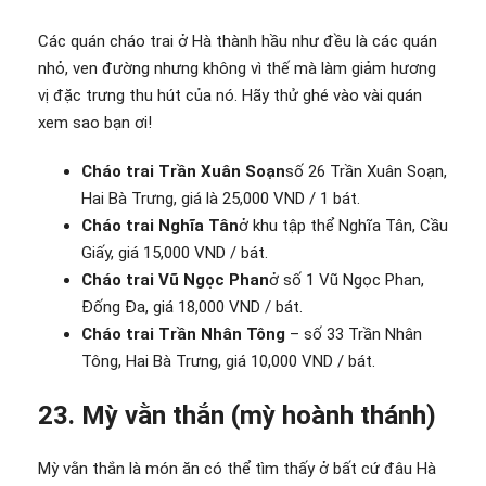
Các quán cháo trai ở Hà thành hầu như đều là các quán
nhỏ, ven đường nhưng không vì thế mà làm giảm hương
vị đặc trưng thu hút của nó. Hãy thử ghé vào vài quán
xem sao bạn ơi!
Cháo trai Trần Xuân Soạn
số 26 Trần Xuân Soạn,
Hai Bà Trưng, giá là 25,000 VND / 1 bát.
Cháo trai Nghĩa Tân
ở khu tập thể Nghĩa Tân, Cầu
Giấy, giá 15,000 VND / bát.
Cháo trai Vũ Ngọc Phan
ở số 1 Vũ Ngọc Phan,
Đống Đa, giá 18,000 VND / bát.
Cháo trai Trần Nhân Tông
– số 33 Trần Nhân
Tông, Hai Bà Trưng, giá 10,000 VND / bát.
23. Mỳ vằn thắn (mỳ hoành thánh)
Mỳ vằn thắn là món ăn có thể tìm thấy ở bất cứ đâu Hà