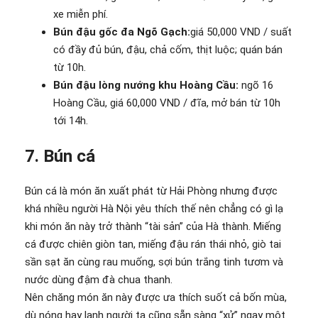
xe miễn phí.
Bún đậu gốc đa Ngõ Gạch:
giá 50,000 VND / suất
có đầy đủ bún, đậu, chả cốm, thịt luộc; quán bán
từ 10h.
Bún đậu lòng nướng khu Hoàng Cầu:
ngõ 16
Hoàng Cầu, giá 60,000 VND / đĩa, mở bán từ 10h
tới 14h.
7. Bún cá
Bún cá là món ăn xuất phát từ Hải Phòng nhưng được
khá nhiều người Hà Nội yêu thích thế nên chẳng có gì lạ
khi món ăn này trở thành “tài sản” của Hà thành. Miếng
cá được chiên giòn tan, miếng đậu rán thái nhỏ, giò tai
sần sạt ăn cùng rau muống, sợi bún trắng tinh tươm và
nước dùng đậm đà chua thanh.
Nên chăng món ăn này được ưa thích suốt cả bốn mùa,
dù nóng hay lạnh người ta cũng sẵn sàng “xử” ngay một