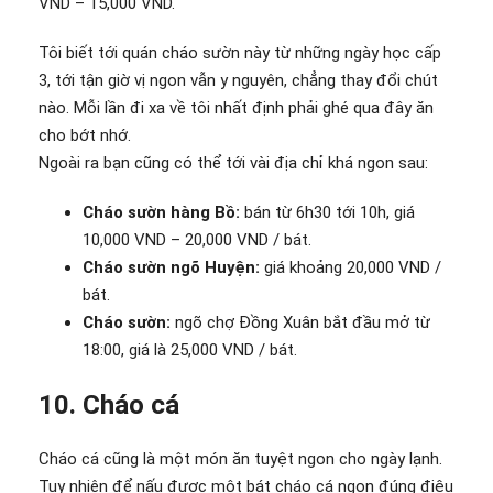
VND – 15,000 VND.
Tôi biết tới quán cháo sườn này từ những ngày học cấp
3, tới tận giờ vị ngon vẫn y nguyên, chẳng thay đổi chút
nào. Mỗi lần đi xa về tôi nhất định phải ghé qua đây ăn
cho bớt nhớ.
Ngoài ra bạn cũng có thể tới vài địa chỉ khá ngon sau:
Cháo sườn hàng Bồ:
bán từ 6h30 tới 10h, giá
10,000 VND – 20,000 VND / bát.
Cháo sườn ngõ Huyện:
giá khoảng 20,000 VND /
bát.
Cháo sườn:
ngõ chợ Đồng Xuân bắt đầu mở từ
18:00, giá là 25,000 VND / bát.
10. Cháo cá
Cháo cá cũng là một món ăn tuyệt ngon cho ngày lạnh.
Tuy nhiên để nấu được một bát cháo cá ngon đúng điệu