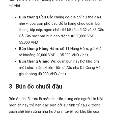
Hà Nội:
Bún thang Cầu Gỗ:
chẳng có địa chỉ cụ thể đâu
nhé vì dọc con phố cầu Gỗ là hàng chục quán bún
thang tấp nập, ngon nhất thì kể tới số 32 và 48 Cầu
Gỗ. Giá một bát bún dao động từ 30,000 VND –
55,000 VND.
Bún thang Hàng Hòm:
số 11 Hàng Hòm, giá khá
rẻ khoảng 20,000 VND – 35,000 VND / bát.
Bún thang Giảng Võ:
quán bún này hơi khó tìm
một chút, nằm khiêm tốn ở đầu nhà D2 Giảng Võ,
giá khoảng 40,000 VND / bát.
3. Bún ốc chuối đậu
Bún ốc chuối đậu là món ăn đặc trưng của người Hà Nội;
món ăn này trở nên đặc biệt bởi sự tinh tế cầu kì trong
cách chế biến cũng như hương vị tuyệt vời khó lẫn của