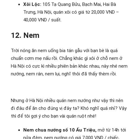
Xôi Lộc:
105 Tạ Quang Bửu, Bạch Mai, Hai Bà
Trưng, Hà Nội, quán xôi có giá từ 20,000 VND –
40,000 VND / suất.
12. Nem
Trời nóng ăn nem uống bia tán gẫu với bạn bè là quá
chuẩn cơm mẹ nấu rồi. Chẳng khác gì xôi ở chỗ nem ở
Hà Nội có cực kì nhiều phiên bản khác nhau, này nhé nem
nướng, nem rán, nem lụi, nghĩ thôi đã thấy thèm rồi.
Nhưng ở Hà Nội nhiều quán nem nướng như vậy thì nên
đi đâu để ăn cho đúng vị đây ta? Khó nghĩ quá nhỉ? Vậy
thì để tôi gợi ý cho bạn vài quán ruột nhé!
Nem chua nướng số 10 Ấu Triệu,
mở từ 14h tới
nửa đêm, nem nướng có giá 7,000 VND / chiếc,