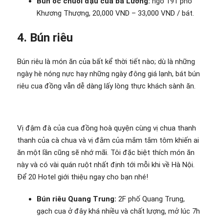
Bún ốc chuối đậu của bà Lương:
ngõ 191 phố
Khương Thượng, 20,000 VND – 33,000 VND / bát.
4. Bún riêu
Bún riêu là món ăn của bất kể thời tiết nào; dù là những
ngày hè nóng nực hay những ngày đông giá lạnh, bát bún
riêu cua đồng vẫn dễ dàng lấy lòng thực khách sành ăn.
Vị đậm đà của cua đồng hoà quyện cùng vị chua thanh
thanh của cà chua và vị đằm của mắm tắm tôm khiến ai
ăn một lần cũng sẽ nhớ mãi. Tôi đặc biệt thích món ăn
này và có vài quán ruột nhất định tới mỗi khi về Hà Nội.
Để 20 Hotel giới thiệu ngay cho bạn nhé!
Bún riêu Quang Trung:
2F phố Quang Trung,
gạch cua ở đây khá nhiều và chất lượng, mở lúc 7h