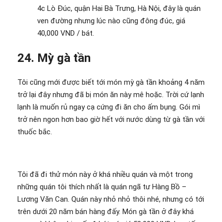
4c Lò Đúc, quận Hai Bà Trưng, Hà Nội, đây là quán
ven đường nhưng lúc nào cũng đông đúc, giá
40,000 VND / bát.
24. Mỳ gà tần
Tôi cũng mới được biết tới món mỳ gà tần khoảng 4 năm
trở lại đây nhưng đã bị món ăn này mê hoặc. Trời cứ lạnh
lạnh là muốn rủ ngay cạ cứng đi ăn cho ấm bụng. Gói mì
trở nên ngon hơn bao giờ hết với nước dùng từ gà tần với
thuốc bắc.
Tôi đã đi thử món này ở khá nhiều quán và một trong
những quán tôi thích nhất là quán ngã tư Hàng Bồ –
Lương Văn Can. Quán này nhỏ nhỏ thôi nhé, nhưng có tới
trên dưới 20 năm bán hàng đấy. Món gà tần ở đây khá