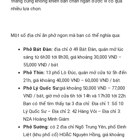
tháng cũng không khiến bạn chán ngán được vì có quá
nhiều lựa chọn.
Một số địa chỉ ăn phở ngon mà bạn có thể nghía qua:
Phở Bát Đàn:
địa chỉ ở 49 Bát Đàn, quán mở lúc
sáng từ 6h30 tới 8h30, giá khoảng 30,000 VND –
55,000 VND / bát.
Phở Thìn:
13 phố Lò Đúc, quán mở cửa từ 5h đến
21h, giá khoảng 40,000 VND – 60,000 VND / bát.
Phở Lý Quốc Sư:
giá khoảng 50,000 VND – 77,000
VND / bát, giờ mở cửa 6h tới 14h và 17h30 tới 22h.
Bạn có thể tìm thấy tại 3 địa chỉ: Địa chỉ 1: Số 10
Lý Quốc Sư – Địa chỉ 2: 42 Hàng Vôi – Địa chỉ 3:
N2A Hoàng Minh Giám
Phở Sướng:
có 2 địa chỉ Ngõ Trung Yên, phố Đinh
Liệt (khu phố cổ) HOẶC Nguyên Hồng, giá khoảng