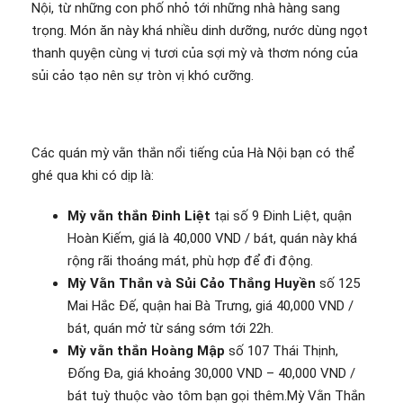
Nội, từ những con phố nhỏ tới những nhà hàng sang
trọng. Món ăn này khá nhiều dinh dưỡng, nước dùng ngọt
thanh quyện cùng vị tươi của sợi mỳ và thơm nóng của
sủi cảo tạo nên sự tròn vị khó cưỡng.
Các quán mỳ vằn thắn nổi tiếng của Hà Nội bạn có thể
ghé qua khi có dịp là:
Mỳ vằn thắn Đinh Liệt
tại số 9 Đinh Liệt, quận
Hoàn Kiếm, giá là 40,000 VND / bát, quán này khá
rộng rãi thoáng mát, phù hợp để đi động.
Mỳ Vằn Thắn và Sủi Cảo Thắng Huyền
số 125
Mai Hắc Đế, quận hai Bà Trưng, giá 40,000 VND /
bát, quán mở từ sáng sớm tới 22h.
Mỳ vằn thắn Hoàng Mập
số 107 Thái Thịnh,
Đống Đa, giá khoảng 30,000 VND – 40,000 VND /
bát tuỳ thuộc vào tôm bạn gọi thêm.Mỳ Vằn Thắn