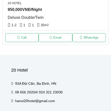
20 HOTEL
950,000VNĐ/Night
Deluxe Double/Twin
1-2
1
1
35
m2
Call
Email
WhatsApp
20 Hotel
93A Đội Cấn, Ba Đình, HN
08 656 20204/ 024 321 23030
hanoi20hotel@gmail.com