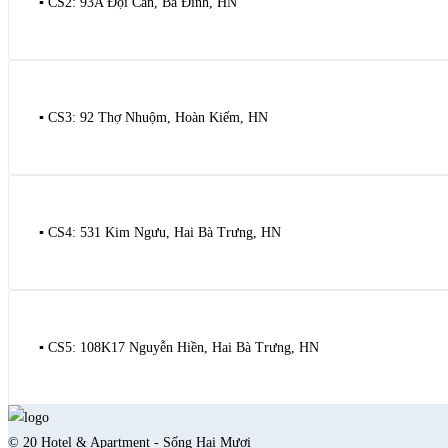
▪️ CS2: 93A Đội Cấn, Ba Đình, HN
▪️ CS3: 92 Thợ Nhuộm, Hoàn Kiếm, HN
▪️ CS4: 531 Kim Ngưu, Hai Bà Trưng, HN
▪️ CS5: 108K17 Nguyễn Hiền, Hai Bà Trưng, HN
© 20 Hotel & Apartment - Sống Hai Mươi