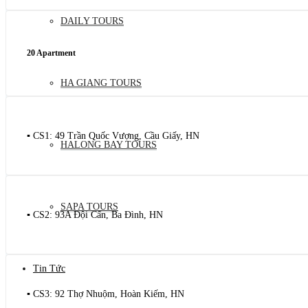
DAILY TOURS
20 Apartment
HA GIANG TOURS
▪️ CS1: 49 Trần Quốc Vượng, Cầu Giấy, HN
HALONG BAY TOURS
SAPA TOURS
▪️ CS2: 93A Đội Cấn, Ba Đình, HN
Tin Tức
▪️ CS3: 92 Thợ Nhuộm, Hoàn Kiếm, HN