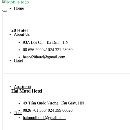
Home
20 Hotel
About Us
93A Đội Cấn, Ba Đình, HN
08 656 20204/ 024 321 23030
hanoi20hotel@gmail.com
Hotel
Apartment
Hai Mươi Hotel
49 Trần Quốc Vượng, Cầu Giấy, HN
0826 761 380/ 024 399 00020
Tour
haimuoihotel@gmail.com