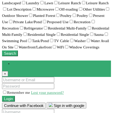
Landscaped
Laundry
Lawn
Leisure Ranch
Leisure Ranch
Lot Description
Microwave
Off-roading
Other Utilities
Outdoor Shower
Planted Forest
Poultry
Poultry
Present
Use
Private Lake/Pond
Proposed Use
Recreation
Recreation
Refrigerator
Residential Multi-Family
Residential
Multi-Family
Residential Single
Residential Single
Sauna
Swimming Pool
Tank/Pond
TV Cable
Washer
Water Avail
On Site
Waterfront/Lakefront
WiFi
Window Coverings
Search
Login
×
Remember me
Lost your password?
Login
Continue with Facebook
Sign in with google