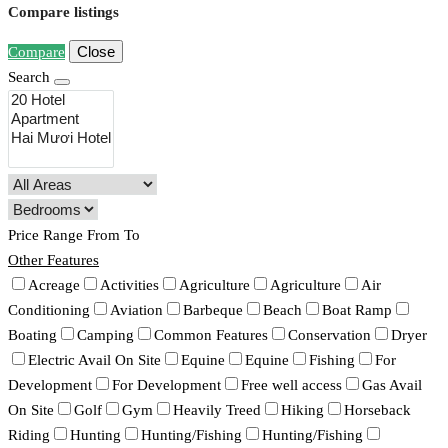
Compare listings
Close
Compare
Search
Price Range
From
To
Other Features
Acreage
Activities
Agriculture
Agriculture
Air
Conditioning
Aviation
Barbeque
Beach
Boat Ramp
Boating
Camping
Common Features
Conservation
Dryer
Electric Avail On Site
Equine
Equine
Fishing
For
Development
For Development
Free well access
Gas Avail
On Site
Golf
Gym
Heavily Treed
Hiking
Horseback
Riding
Hunting
Hunting/Fishing
Hunting/Fishing