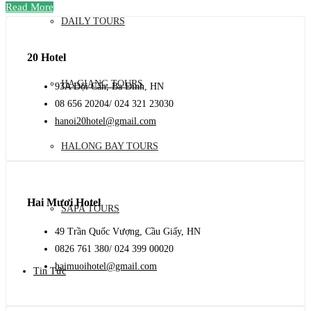
Read More
DAILY TOURS
20 Hotel
HA GIANG TOURS
93A Đội Cấn, Ba Đình, HN
08 656 20204/ 024 321 23030
hanoi20hotel@gmail.com
HALONG BAY TOURS
Hai Mươi Hotel
SAPA TOURS
49 Trần Quốc Vượng, Cầu Giấy, HN
0826 761 380/ 024 399 00020
haimuoihotel@gmail.com
Tin Tức