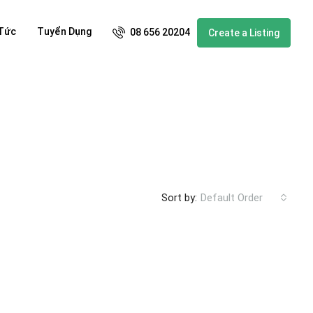
 Tức
Tuyển Dụng
08 656 20204
Create a Listing
Sort by:
Default Order