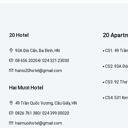
20 Apart
20 Hotel
93A Đội Cấn, Ba Đình, HN
▪️ CS1: 49 Tr
08 656 20204/ 024 321 23030
▪️ CS2: 93A Độ
hanoi20hotel@gmail.com
▪️ CS3: 92 Th
Hai Mươi Hotel
▪️ CS4: 531 Ki
49 Trần Quốc Vượng, Cầu Giấy, HN
0826 761 380/ 024 399 00020
haimuoihotel@gmail.com