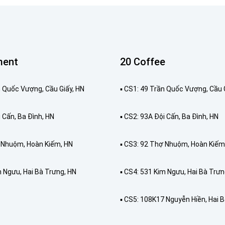
ment
20 Coffee
ần Quốc Vượng, Cầu Giấy, HN
▪️ CS1: 49 Trần Quốc Vượng, Cầu 
i Cấn, Ba Đình, HN
▪️ CS2: 93A Đội Cấn, Ba Đình, HN
ợ Nhuộm, Hoàn Kiếm, HN
▪️ CS3: 92 Thợ Nhuộm, Hoàn Kiếm
m Ngưu, Hai Bà Trưng, HN
▪️ CS4: 531 Kim Ngưu, Hai Bà Trưn
▪️ CS5: 108K17 Nguyễn Hiền, Hai 