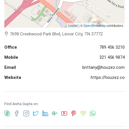
Leaflet
| ©
OpenStreetMap
contributors
7698 Creekwood Park Blvd, Lenoir City, TN 37772
Office
789 456 3210
Mobile
321 456 9874
Email
brittany@houzez.com
Website
https://houzez.co
Find Aisha Gupta on: