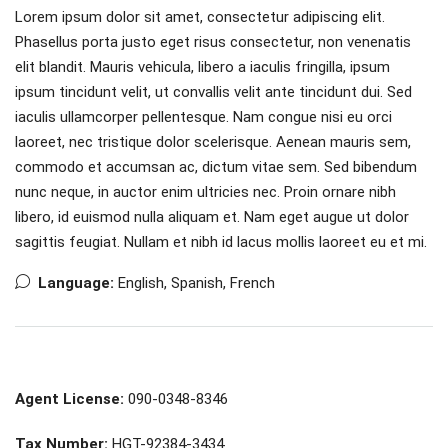
Lorem ipsum dolor sit amet, consectetur adipiscing elit.
Phasellus porta justo eget risus consectetur, non venenatis
elit blandit. Mauris vehicula, libero a iaculis fringilla, ipsum
ipsum tincidunt velit, ut convallis velit ante tincidunt dui. Sed
iaculis ullamcorper pellentesque. Nam congue nisi eu orci
laoreet, nec tristique dolor scelerisque. Aenean mauris sem,
commodo et accumsan ac, dictum vitae sem. Sed bibendum
nunc neque, in auctor enim ultricies nec. Proin ornare nibh
libero, id euismod nulla aliquam et. Nam eget augue ut dolor
sagittis feugiat. Nullam et nibh id lacus mollis laoreet eu et mi.
Language:
English, Spanish, French
Agent License:
090-0348-8346
Tax Number:
HGT-92384-3434