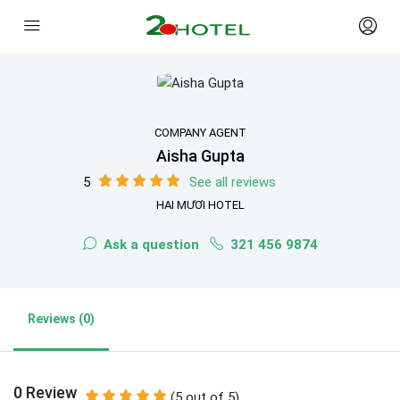
COMPANY AGENT
Aisha Gupta
5
See all reviews
HAI MƯƠI HOTEL
Ask a question
321 456 9874
Reviews (0)
0 Review
(
5
out of
5
)